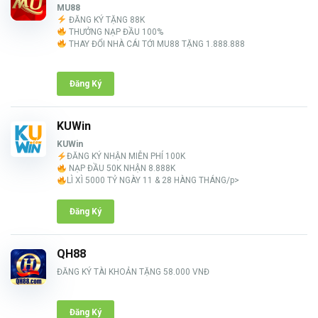
MU88
ĐĂNG KÝ TẶNG 88K
THƯỞNG NẠP ĐẦU 100%
THAY ĐỔI NHÀ CÁI TỚI MU88 TẶNG 1.888.888
Đăng Ký
KUWin
KUWin
ĐĂNG KÝ NHẬN MIỄN PHÍ 100K
NẠP ĐẦU 50K NHẬN 8.888K
LÌ XÌ 5000 TỶ NGÀY 11 & 28 HÀNG THÁNG/p>
Đăng Ký
QH88
ĐĂNG KÝ TÀI KHOẢN TẶNG 58.000 VNĐ
Đăng Ký