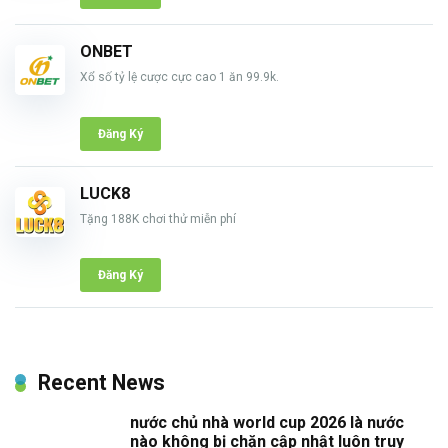
ONBET
Xổ số tỷ lệ cược cực cao 1 ăn 99.9k.
Đăng Ký
LUCK8
Tặng 188K chơi thử miễn phí
Đăng Ký
Recent News
nước chủ nhà world cup 2026 là nước
nào không bị chặn cập nhật luôn truy