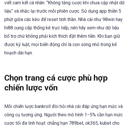
viết cam kết cá nhân: “Không tăng cược khi chưa cập nhật dữ
liệu” và nhắc lại trước mỗi phiên cược. Sử dụng app thiền 5
phút giữa các kèo để reset tinh thần. Nhà cái như 98win hay
hi88 cung cấp thống kê trực tiếp, nên hãy xem như dữ liệu
bổ trợ chứ không phải kích thích đặt thêm tiền. Khi bạn giữ
được kỷ luật, mọi biến động chỉ là con sóng nhỏ trong kế
hoạch dài hạn.
Chọn trang cá cược phù hợp
chiến lược vốn
Mỗi chiến lược bankroll đòi hỏi nhà cái đáp ứng hạn mức và
công cụ tương ứng. Người theo mô hình 1–5% cần hạn mức
cược tối đa linh hoạt: chẳng hạn 789bet, ok365, kubet cho