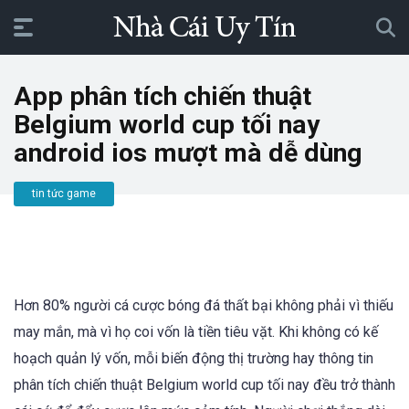
App phân tích chiến thuật
Belgium world cup tối nay
android ios mượt mà dễ dùng
tin tức game
Hơn 80% người cá cược bóng đá thất bại không phải vì thiếu
may mắn, mà vì họ coi vốn là tiền tiêu vặt. Khi không có kế
hoạch quản lý vốn, mỗi biến động thị trường hay thông tin
phân tích chiến thuật Belgium world cup tối nay đều trở thành