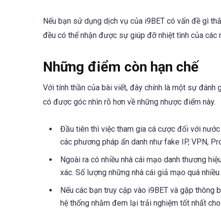
Nếu bạn sử dụng dịch vụ của i9BET có vấn đề gì thắ
đều có thể nhận được sự giúp đỡ nhiệt tình của các 
Những điểm còn hạn chế
Với tính thần của bài viết, đây chính là một sự đán
có được góc nhìn rõ hơn về những nhược điểm này.
Đầu tiên thì việc tham gia cá cược đối với nướ
các phương pháp ẩn danh như fake IP, VPN, Pr
Ngoài ra có nhiều nhà cái mạo danh thương hiệu
xác. Số lượng những nhà cái giả mạo quá nhiều
Nếu các bạn truy cập vào i9BET và gặp thông bá
hệ thống nhằm đem lại trải nghiệm tốt nhất cho