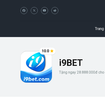
Trang
10.0
i9BET
Tặng ngay 28.888.000đ cho