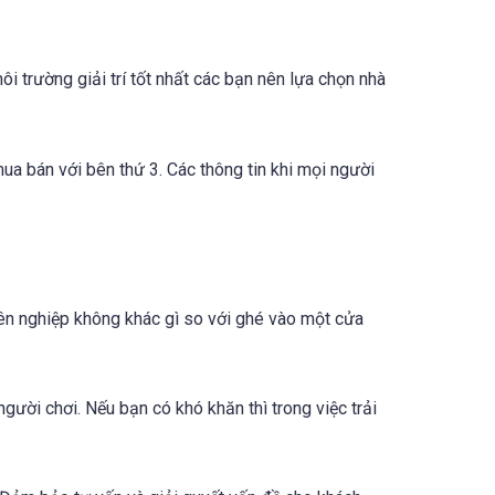
ôi trường giải trí tốt nhất các bạn nên lựa chọn nhà
a bán với bên thứ 3. Các thông tin khi mọi người
ên nghiệp không khác gì so với ghé vào một cửa
ười chơi. Nếu bạn có khó khăn thì trong việc trải