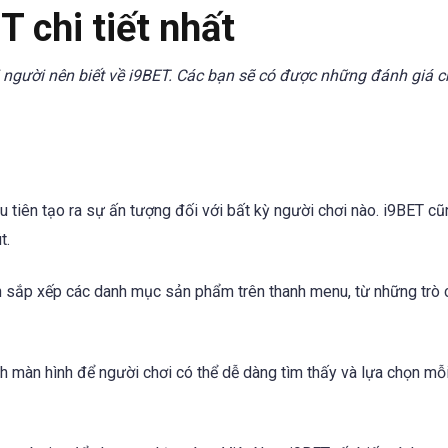
T chi tiết nhất
người nên biết về i9BET. Các bạn sẽ có được những đánh giá chi
ầu tiên tạo ra sự ấn tượng đối với bất kỳ người chơi nào. i9BET cũ
t.
sắp xếp các danh mục sản phẩm trên thanh menu, từ những trò ch
màn hình để người chơi có thể dễ dàng tìm thấy và lựa chọn mỗi kh