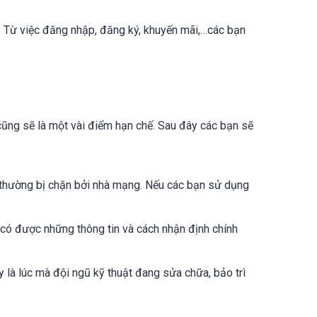
. Từ việc đăng nhập, đăng ký, khuyến mãi,…các bạn
 cũng sẽ là một vài điểm hạn chế. Sau đây các bạn sẽ
sẽ thường bị chặn bởi nhà mạng. Nếu các bạn sử dụng
 có được những thông tin và cách nhận định chính
 là lúc mà đội ngũ kỹ thuật đang sửa chữa, bảo trì