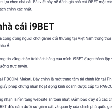
ệc lựa chọn nhà cái. Bài viết này sẽ đánh giá nhà cái i9BET một c
ách chính xác nhất.
nhà cái i9BET
ía cộng đồng người chơi game đổi thưởng tại Việt Nam trong thời 
hâu Á.
lòng tin vững chắc từ khách hàng của mình. i9BET được thành lậ
hưởng trực tuyến.
ại PBCOM, Makati. Đây chính là một trung tâm tài chính lớn tại Ph
ữu giấy phép chứng nhận hoạt động kinh doanh được cấp từ PAGC
 nhận là nền tảng website an toàn nhất. Đảm bảo đầy đủ các chí
9BET đều nằm dưới sự giám sát và quản lý của chính phủ quốc gia