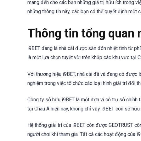
mang đến cho các bạn những giá trị hữu ích trong vi
những thông tin này, các bạn có thể quyết định một c
Thông tin tổng quan 
i9BET đang là nhà cái được săn đón nhiệt tình từ ph
là một lựa chọn tuyệt vời trên khắp các khu vực tại C
Với thương hiệu i9BET, nhà cái đã và đang có được 
nghiệm trong việc tổ chức các loại hình giải trí đổi t
Công ty sở hữu i9BET là một đơn vị có trụ sở chính t
tại Châu Á hiện nay, không chỉ vậy i9BET còn sở h
Hệ thống giải trí của i9BET còn được GEOTRUST công
người chơi khi tham gia. Tất cả các hoạt động của i