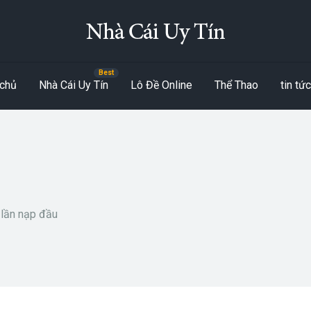
 chủ
Nhà Cái Uy Tín
Lô Đề Online
Thể Thao
tin tứ
 lần nạp đầu