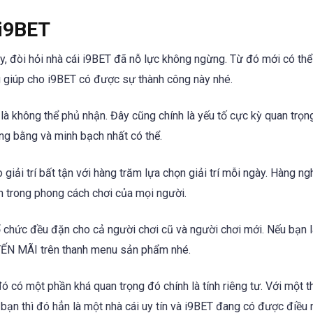
 i9BET
y, đòi hỏi nhà cái i9BET đã nỗ lực không ngừng. Từ đó mới có th
g giúp cho i9BET có được sự thành công này nhé.
T là không thể phủ nhận. Đây cũng chính là yếu tố cực kỳ quan trọ
ng bằng và minh bạch nhất có thể.
iải trí bất tận với hàng trăm lựa chọn giải trí mỗi ngày. Hàng ng
n trong phong cách chơi của mọi người.
 chức đều đặn cho cả người chơi cũ và người chơi mới. Nếu bạn 
YẾN MÃI trên thanh menu sản phẩm nhé.
có một phần khá quan trọng đó chính là tính riêng tư. Với một thị
bạn thì đó hẳn là một nhà cái uy tín và i9BET đang có được điều 