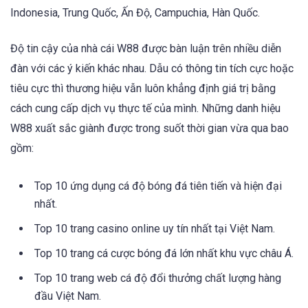
Indonesia, Trung Quốc, Ấn Độ, Campuchia, Hàn Quốc.
Độ tin cậy của nhà cái W88 được bàn luận trên nhiều diễn
đàn với các ý kiến khác nhau. Dẫu có thông tin tích cực hoặc
tiêu cực thì thương hiệu vẫn luôn khẳng định giá trị bằng
cách cung cấp dịch vụ thực tế của mình. Những danh hiệu
W88 xuất sắc giành được trong suốt thời gian vừa qua bao
gồm:
Top 10 ứng dụng cá độ bóng đá tiên tiến và hiện đại
nhất.
Top 10 trang casino online uy tín nhất tại Việt Nam.
Top 10 trang cá cược bóng đá lớn nhất khu vực châu Á.
Top 10 trang web cá độ đổi thưởng chất lượng hàng
đầu Việt Nam.