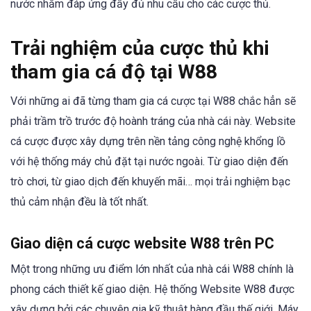
nước nhằm đáp ứng đầy đủ nhu cầu cho các cược thủ.
Trải nghiệm của cược thủ khi
tham gia cá độ tại W88
Với những ai đã từng tham gia cá cược tại W88 chắc hẳn sẽ
phải trầm trồ trước độ hoành tráng của nhà cái này. Website
cá cược được xây dựng trên nền tảng công nghệ khổng lồ
với hệ thống máy chủ đặt tại nước ngoài. Từ giao diện đến
trò chơi, từ giao dịch đến khuyến mãi… mọi trải nghiệm bạc
thủ cảm nhận đều là tốt nhất.
Giao diện cá cược website W88 trên PC
Một trong những ưu điểm lớn nhất của nhà cái W88 chính là
phong cách thiết kế giao diện. Hệ thống Website W88 được
xây dựng bởi các chuyên gia kỹ thuật hàng đầu thế giới. Máy