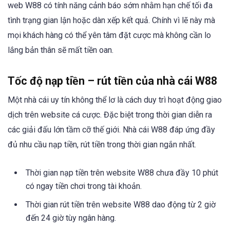
web W88 có tính năng cảnh báo sớm nhằm hạn chế tối đa
tình trạng gian lận hoặc dàn xếp kết quả. Chính vì lẽ này mà
mọi khách hàng có thể yên tâm đặt cược mà không cần lo
lắng bản thân sẽ mất tiền oan.
Tốc độ nạp tiền – rút tiền của nhà cái W88
Một nhà cái uy tín không thể lơ là cách duy trì hoạt động giao
dịch trên website cá cược. Đặc biệt trong thời gian diễn ra
các giải đấu lớn tầm cỡ thế giới. Nhà cái W88 đáp ứng đầy
đủ nhu cầu nạp tiền, rút tiền trong thời gian ngắn nhất.
Thời gian nạp tiền trên website W88 chưa đầy 10 phút
có ngay tiền chơi trong tài khoản.
Thời gian rút tiền trên website W88 dao động từ 2 giờ
đến 24 giờ tùy ngân hàng.