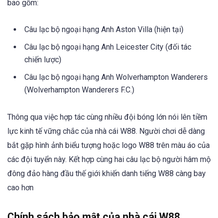
bao gồm:
Câu lạc bộ ngoại hạng Anh Aston Villa (hiện tại)
Câu lạc bộ ngoại hạng Anh Leicester City (đối tác
chiến lược)
Câu lạc bộ ngoại hạng Anh Wolverhampton Wanderers
(Wolverhampton Wanderers F.C.)
Thông qua việc hợp tác cùng nhiều đội bóng lớn nói lên tiềm
lực kinh tế vững chắc của nhà cái W88. Người chơi dễ dàng
bắt gặp hình ảnh biểu tượng hoặc logo W88 trên màu áo của
các đội tuyển này. Kết hợp cùng hai câu lạc bộ người hâm mộ
đông đảo hàng đầu thế giới khiến danh tiếng W88 càng bay
cao hơn
Chính sách bảo mật của nhà cái W88