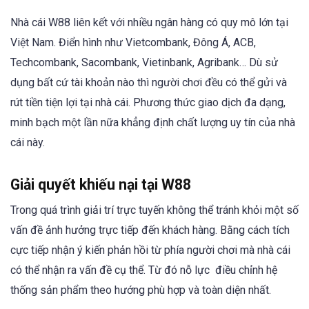
Nhà cái W88 liên kết với nhiều ngân hàng có quy mô lớn tại
Việt Nam. Điển hình như Vietcombank, Đông Á, ACB,
Techcombank, Sacombank, Vietinbank, Agribank… Dù sử
dụng bất cứ tài khoản nào thì người chơi đều có thể gửi và
rút tiền tiện lợi tại nhà cái. Phương thức giao dịch đa dạng,
minh bạch một lần nữa khẳng định chất lượng uy tín của nhà
cái này.
Giải quyết khiếu nại tại W88
Trong quá trình giải trí trực tuyến không thể tránh khỏi một số
vấn đề ảnh hưởng trực tiếp đến khách hàng. Bằng cách tích
cực tiếp nhận ý kiến phản hồi từ phía người chơi mà nhà cái
có thể nhận ra vấn đề cụ thể. Từ đó nỗ lực điều chỉnh hệ
thống sản phẩm theo hướng phù hợp và toàn diện nhất.