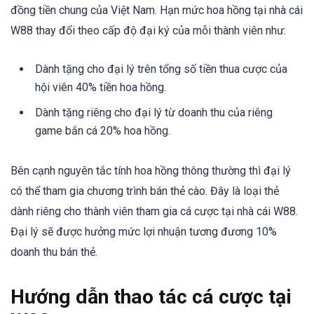
đồng tiền chung của Việt Nam. Hạn mức hoa hồng tại nhà cái
W88 thay đổi theo cấp độ đại ký của mỗi thành viên như:
Dành tặng cho đại lý trên tổng số tiền thua cược của
hội viên 40% tiền hoa hồng.
Dành tặng riêng cho đại lý từ doanh thu của riêng
game bắn cá 20% hoa hồng.
Bên cạnh nguyên tắc tính hoa hồng thông thường thì đại lý
có thể tham gia chương trình bán thẻ cào. Đây là loại thẻ
dành riêng cho thành viên tham gia cá cược tại nhà cái W88.
Đại lý sẽ được hưởng mức lợi nhuận tương đương 10%
doanh thu bán thẻ.
Hướng dẫn thao tác cá cược tại