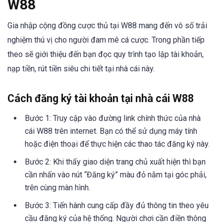
W88
Gia nhập cộng đồng cược thủ tại W88 mang đến vô số trải
nghiệm thú vị cho người đam mê cá cược. Trong phần tiếp
theo sẽ giới thiệu đến bạn đọc quy trình tạo lập tài khoản,
nạp tiền, rút tiền siêu chi tiết tại nhà cái này.
Cách đăng ký tài khoản tại nhà cái W88
Bước 1: Truy cập vào đường link chính thức của nhà
cái W88 trên internet. Bạn có thể sử dụng máy tính
hoặc điện thoại để thực hiện các thao tác đăng ký này.
Bước 2: Khi thấy giao diện trang chủ xuất hiện thì bạn
cần nhấn vào nút “Đăng ký” màu đỏ nằm tại góc phải,
trên cùng màn hình.
Bước 3: Tiến hành cung cấp đầy đủ thông tin theo yêu
cầu đăng ký của hệ thống. Người chơi cần điền thông