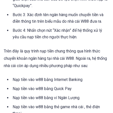
“Quickpay”.
Bước 3: Xác định tên ngân hàng muốn chuyển tiền và
điền thông tin trên biểu mẫu do nhà cái W88 đưa ra.
Bước 4: Nhấn chọn nút “Xác nhận” để hệ thống xử lý
yêu cầu nạp tiền cho người thực hiện.
Trên đây là quy trình nạp tiền chung thông qua hình thức
chuyển khoản ngân hàng tại nhà cái W88. Ngoài ra, hệ thống
nhà cái còn áp dụng nhiều phương pháp như sau:
Nạp tiền vào w88 bằng Internet Banking
Nạp tiền vào w88 bằng Quick Pay
Nạp tiền vào w88 bằng ví Ngân Lượng.
Nạp tiền vào w88 bằng thẻ game nhà cái , thẻ điện