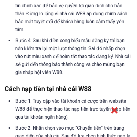
tin chính xác để bảo vệ quyền lợi giao dịch cho bản
thân. Đừng lo lắng vì nhà cái W88 áp dụng chính sách
bảo mật tuyệt đối để khách hàng luôn cảm thấy yên
tâm.
Bước 4: Sau khi điền xong biểu mẫu đăng ký thì bạn
nên kiểm tra lại một lượt thông tin. Sai đó nhấp chọn
vào nút màu xanh để hoàn tất thao tác đăng ký. Nhà cái
sẽ gửi đến thông báo thành công và chào mừng bạn
gia nhập hội viên W88.
Cách nạp tiền tại nhà cái W88
Bước 1: Truy cập vào tài khoản cá cược trên website
W88 để thực hiện thao tác nạp tiền trực tuyến (nạp tiền
qua tài khoản ngân hàng).
Bước 2: Nhấn chọn vào mục “Chuyển tiền” trên trang
giao diện của nhà cái. Sau đó lựa chọn hình thức nạp là