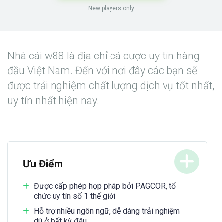
New players only
Nhà cái w88 là địa chỉ cá cược uy tín hàng
đầu Việt Nam. Đến với nơi đây các bạn sẽ
được trải nghiệm chất lượng dịch vụ tốt nhất,
uy tín nhất hiện nay.
Ưu Điểm
Được cấp phép hợp pháp bởi PAGCOR, tổ
chức uy tín số 1 thế giới
Hỗ trợ nhiều ngôn ngữ, dễ dàng trải nghiệm
dù ở bất kỳ đâu