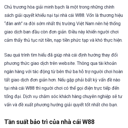
Chủ trương hòa giải minh bạch là một trong những chính
sách giải quyết khiếu nại tại nhà cái W88. Vốn là thương hiệu
“đàn anh” ra đời sớm nhất thị trường Việt Nam nên hệ thống
giao dịch ban đầu còn đơn giản. Điều này khiến người chơi
cảm thấy thủ tục rút tiền, nạp tiền phức tạp và khó thực hiện.
Sau quá trình tìm hiểu đã giúp nhà cái định hướng thay đổi
phương thức giao dịch trên website. Thông qua tài khoản
ngân hàng với tác động từ bên thứ ba hỗ trợ người chơi hoàn
tất giao dịch đơn giản hơn. Nếu gặp phải bất kỳ vấn đề nào
tại nhà cái W88 thì người chơi có thể gọi điện trực tiếp đến
tổng đại. Dịch vụ chăm sóc khách hàng chuyên nghiệp sẽ tư
vấn và đề xuất phương hướng giải quyết tốt nhất cho bạn.
Tần suất bảo trì của nhà cái W88