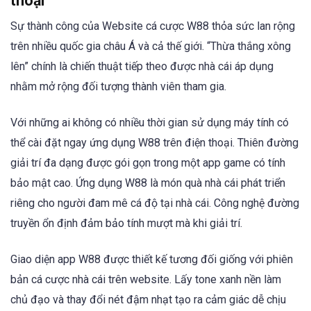
thoại
Sự thành công của Website cá cược W88 thỏa sức lan rộng
trên nhiều quốc gia châu Á và cả thế giới. “Thừa thắng xông
lên” chính là chiến thuật tiếp theo được nhà cái áp dụng
nhằm mở rộng đối tượng thành viên tham gia.
Với những ai không có nhiều thời gian sử dụng máy tính có
thể cài đặt ngay ứng dụng W88 trên điện thoại. Thiên đường
giải trí đa dạng được gói gọn trong một app game có tính
bảo mật cao. Ứng dụng W88 là món quà nhà cái phát triển
riêng cho người đam mê cá độ tại nhà cái. Công nghệ đường
truyền ổn định đảm bảo tính mượt mà khi giải trí.
Giao diện app W88 được thiết kế tương đối giống với phiên
bản cá cược nhà cái trên website. Lấy tone xanh nền làm
chủ đạo và thay đổi nét đậm nhạt tạo ra cảm giác dễ chịu