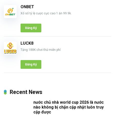
ONBET
Xổ số tỷ lệ cược cực cao 1 ăn 99.9k.
Đăng Ký
LUCK8
Tặng 188K chơi thử miễn phí
Đăng Ký
Recent News
nước chủ nhà world cup 2026 là nước
nào không bị chặn cập nhật luôn truy
cập được