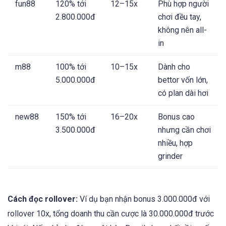
fun88
120% tới
12–15x
Phù hợp người
2.800.000đ
chơi đều tay,
không nên all-
in
m88
100% tới
10–15x
Dành cho
5.000.000đ
bettor vốn lớn,
có plan dài hơi
new88
150% tới
16–20x
Bonus cao
3.500.000đ
nhưng cần chơi
nhiều, hợp
grinder
Cách đọc rollover:
Ví dụ bạn nhận bonus 3.000.000đ với
rollover 10x, tổng doanh thu cần cược là 30.000.000đ trước