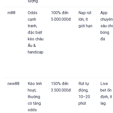
lượng
m88
Odds
100% đến
Nạp rút
App
cạnh
5.000.000đ
lớn, ít
chuyên
tranh,
giới hạn
sâu ch
đặc biệt
bóng
kèo châu
đá
Âu &
handicap
new88
Kèo linh
150% đến
Rút tự
Live
hoạt,
3.500.000đ
động,
bet ổn
thường
10–20
định, ít
có tăng
phút
lag
odds