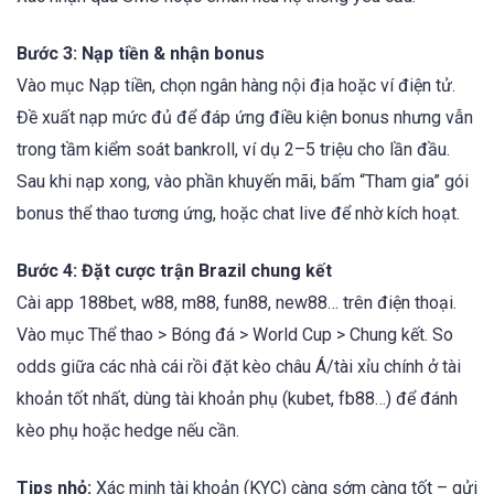
Bước 3: Nạp tiền & nhận bonus
Vào mục Nạp tiền, chọn ngân hàng nội địa hoặc ví điện tử.
Đề xuất nạp mức đủ để đáp ứng điều kiện bonus nhưng vẫn
trong tầm kiểm soát bankroll, ví dụ 2–5 triệu cho lần đầu.
Sau khi nạp xong, vào phần khuyến mãi, bấm “Tham gia” gói
bonus thể thao tương ứng, hoặc chat live để nhờ kích hoạt.
Bước 4: Đặt cược trận Brazil chung kết
Cài app 188bet, w88, m88, fun88, new88… trên điện thoại.
Vào mục Thể thao > Bóng đá > World Cup > Chung kết. So
odds giữa các nhà cái rồi đặt kèo châu Á/tài xỉu chính ở tài
khoản tốt nhất, dùng tài khoản phụ (kubet, fb88…) để đánh
kèo phụ hoặc hedge nếu cần.
Tips nhỏ:
Xác minh tài khoản (KYC) càng sớm càng tốt – gửi