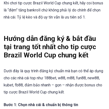
Khi chơi tip cược Brazil World Cup chung kết, hãy coi bonus
là “đệm” tăng bankroll chứ không phải lý do chính để chọn
nhà cái. Tỷ lệ kèo và độ uy tín vẫn là ưu tiên số 1.
Hướng dẫn đăng ký & bắt đầu
tại trang tốt nhất cho tip cược
Brazil World Cup chung kết
Dưới đây là quy trình đăng ký chuẩn mà bạn có thể áp dụng
cho các nhà cái top như 188bet, w88, m88, fun88, new88,
kubet, fb88, đảm bảo nhanh – gọn – nhận được bonus cho
tip cược Brazil World Cup chung kết.
Bước 1: Chọn nhà cái & chuẩn bị thông tin