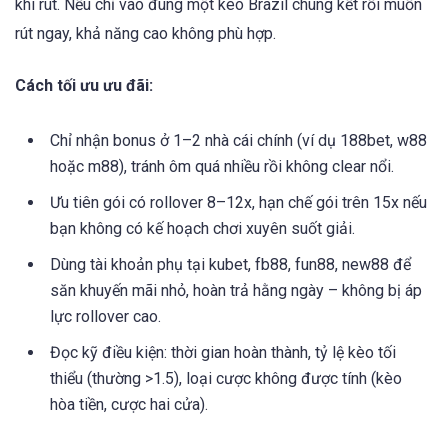
khi rút. Nếu chỉ vào đúng một kèo Brazil chung kết rồi muốn
rút ngay, khả năng cao không phù hợp.
Cách tối ưu ưu đãi:
Chỉ nhận bonus ở 1–2 nhà cái chính (ví dụ 188bet, w88
hoặc m88), tránh ôm quá nhiều rồi không clear nổi.
Ưu tiên gói có rollover 8–12x, hạn chế gói trên 15x nếu
bạn không có kế hoạch chơi xuyên suốt giải.
Dùng tài khoản phụ tại kubet, fb88, fun88, new88 để
săn khuyến mãi nhỏ, hoàn trả hằng ngày – không bị áp
lực rollover cao.
Đọc kỹ điều kiện: thời gian hoàn thành, tỷ lệ kèo tối
thiểu (thường >1.5), loại cược không được tính (kèo
hòa tiền, cược hai cửa).