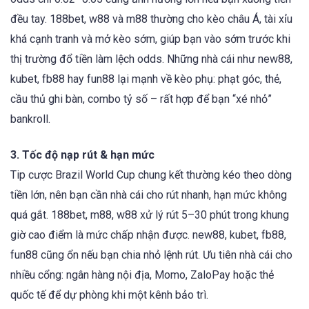
đều tay. 188bet, w88 và m88 thường cho kèo châu Á, tài xỉu
khá cạnh tranh và mở kèo sớm, giúp bạn vào sớm trước khi
thị trường đổ tiền làm lệch odds. Những nhà cái như new88,
kubet, fb88 hay fun88 lại mạnh về kèo phụ: phạt góc, thẻ,
cầu thủ ghi bàn, combo tỷ số – rất hợp để bạn “xé nhỏ”
bankroll.
3. Tốc độ nạp rút & hạn mức
Tip cược Brazil World Cup chung kết thường kéo theo dòng
tiền lớn, nên bạn cần nhà cái cho rút nhanh, hạn mức không
quá gắt. 188bet, m88, w88 xử lý rút 5–30 phút trong khung
giờ cao điểm là mức chấp nhận được. new88, kubet, fb88,
fun88 cũng ổn nếu bạn chia nhỏ lệnh rút. Ưu tiên nhà cái cho
nhiều cổng: ngân hàng nội địa, Momo, ZaloPay hoặc thẻ
quốc tế để dự phòng khi một kênh bảo trì.