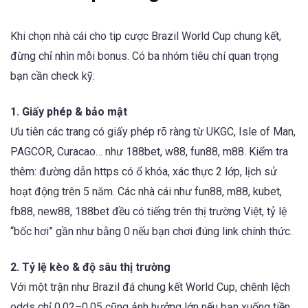
Khi chọn nhà cái cho tip cược Brazil World Cup chung kết,
đừng chỉ nhìn mỗi bonus. Có ba nhóm tiêu chí quan trọng
bạn cần check kỹ:
1. Giấy phép & bảo mật
Ưu tiên các trang có giấy phép rõ ràng từ UKGC, Isle of Man,
PAGCOR, Curacao… như 188bet, w88, fun88, m88. Kiểm tra
thêm: đường dẫn https có ổ khóa, xác thực 2 lớp, lịch sử
hoạt động trên 5 năm. Các nhà cái như fun88, m88, kubet,
fb88, new88, 188bet đều có tiếng trên thị trường Việt, tỷ lệ
“bốc hơi” gần như bằng 0 nếu bạn chơi đúng link chính thức.
2. Tỷ lệ kèo & độ sâu thị trường
Với một trận như Brazil đá chung kết World Cup, chênh lệch
odds chỉ 0.02–0.05 cũng ảnh hưởng lớn nếu bạn xuống tiền