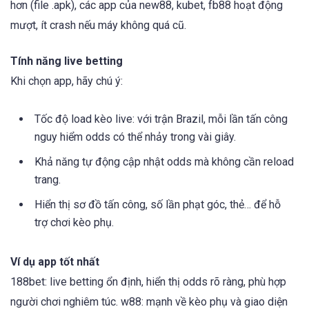
hơn (file .apk), các app của new88, kubet, fb88 hoạt động
mượt, ít crash nếu máy không quá cũ.
Tính năng live betting
Khi chọn app, hãy chú ý:
Tốc độ load kèo live: với trận Brazil, mỗi lần tấn công
nguy hiểm odds có thể nhảy trong vài giây.
Khả năng tự động cập nhật odds mà không cần reload
trang.
Hiển thị sơ đồ tấn công, số lần phạt góc, thẻ… để hỗ
trợ chơi kèo phụ.
Ví dụ app tốt nhất
188bet: live betting ổn định, hiển thị odds rõ ràng, phù hợp
người chơi nghiêm túc. w88: mạnh về kèo phụ và giao diện