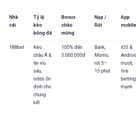
Nhà
Tỷ lệ
Bonus
Nạp /
App
cái
kèo
chào
Rút
mobil
bóng đá
mừng
188bet
Kèo
100% đến
Bank,
iOS &
châu Á &
3.000.000đ
Momo,
Androi
tài xỉu
rút 5–
mượt,
sâu,
15 phút
live
odds ổn
betting
định cho
mạnh
chung
kết