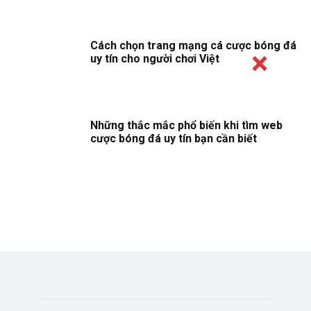
Cách chọn trang mạng cá cược bóng đá
uy tín cho người chơi Việt
Những thắc mắc phổ biến khi tìm web
cược bóng đá uy tín bạn cần biết